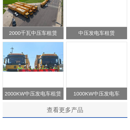
2000千瓦中压车租赁
中压发电车租赁
2000KW中压发电车租赁
1000KW中压发电车
查看更多产品