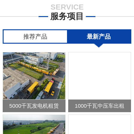
SERVICE
服务项目
推荐产品
最新产品
5000千瓦发电机租赁
1000千瓦中压车出租