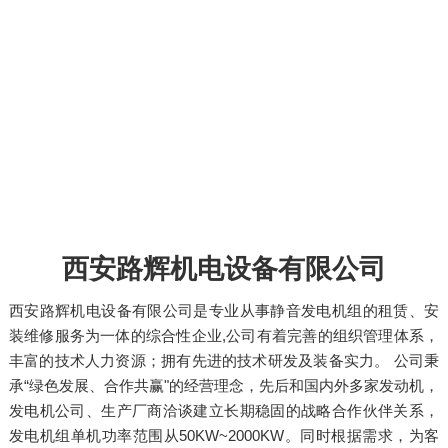
西安路辉机电设备有限公司
西安路辉机电设备有限公司是专业从事静音发电机组的租赁、安
装维修服务为一体的综合性企业,公司有着完善的组织管理体系，
丰富的技术人力资源；拥有先进的技术研发及装备实力。 公司秉
承“绿色发展、合作共赢"的经营理念，先后和国内外多家发动机，
发电机公司、生产厂商洽谈建立长期稳固的战略合作伙伴关系，
发电机组单机功率范围从50KW~2000KW。同时根据需求，为客